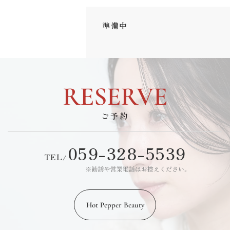
準備中
RESERVE
ご予約
059-328-5539
TEL
/
Hot Pepper Beauty